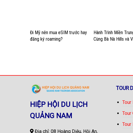
Đi Mỹ nên mua eSIM trước hay
Hành Trình Miền Tru
đăng ký roaming?
Cùng Bà Nà Hills và 
Nam Hội An
TOUR 
Tour
HIỆP HỘI DU LỊCH
Tour
QUẢNG NAM
Tour
Địa chỉ: 08 Hoàng Diệu, Hội An,