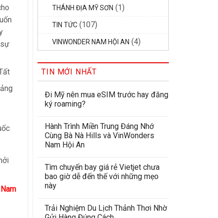
cho
(1)
THÁNH ĐỊA MỸ SƠN
muốn
(107)
TIN TỨC
y
(4)
VINWONDER NAM HỘI AN
 sự
Tất
TIN MỚI NHẤT
uảng
Đi Mỹ nên mua eSIM trước hay đăng
ký roaming?
Hành Trình Miền Trung Đáng Nhớ
uốc
Cùng Bà Nà Hills và VinWonders
Nam Hội An
hởi
Tìm chuyến bay giá rẻ Vietjet chưa
bao giờ dễ đến thế với những mẹo
này
g Nam
Trải Nghiệm Du Lịch Thảnh Thơi Nhờ
Gửi Hàng Đúng Cách