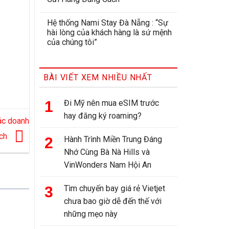
Hệ thống Nami Stay Đà Nẵng : “Sự
hài lòng của khách hàng là sứ mệnh
của chúng tôi”
BÀI VIẾT XEM NHIỀU NHẤT
Đi Mỹ nên mua eSIM trước
hay đăng ký roaming?
ác doanh
ịch
Hành Trình Miền Trung Đáng
Nhớ Cùng Bà Nà Hills và
VinWonders Nam Hội An
Tìm chuyến bay giá rẻ Vietjet
chưa bao giờ dễ đến thế với
những mẹo này