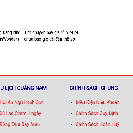
ng Đáng Nhớ
Tìm chuyến bay giá rẻ Vietjet
VinWonders
chưa bao giờ dễ đến thế với
những mẹo này
DU LỊCH QUẢNG NAM
CHÍNH SÁCH CHUNG
 Hội An Ngũ Hành Sơn
Điều Kiện Điều Khoản
 Cù Lao Chàm 1 ngày
Chính Sách Quy Định
 Rừng Dừa Bảy Mẫu
Chính Sách Hoàn Huỷ