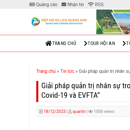
Skip
Quảng cáo
Nhận tin
RSS
to
content
TRANG CHỦ
TOUR HỘI AN
T
Trang chủ
»
Tin tức
»
Giải pháp quản trị nhân 
Giải pháp quản trị nhân sự t
Covid-19 và EVFTA”
18/12/2023
|
quantri
|
1006 views