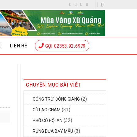
U
LIÊN HỆ
GỌI 02353.92.6979
CHUYÊN MỤC BÀI VIẾT
(2)
CỔNG TRỜI ĐÔNG GIANG
(31)
CÙ LAO CHÀM
(32)
PHỐ CỔ HỘI AN
(3)
RỪNG DỪA BẢY MẪU