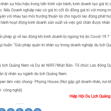
hân sự hữu hiệu trong tiến trình vận hành, kinh doanh tạo giá trị 
ệp. Nếu Doanh nghiệp nào có giá trị cốt lõi đồng giá trị với mong 
yện với nhau tạo môi trường thuận lợi cho người lao động phát hu
n hành hoạt động kinh doanh sản xuất và việc giữ chân được nhân
i pháp gì về lao động khi kinh doanh bị ngừng trệ do Covid-19 ? 
p huấn: “Giải pháp quản trị nhân sự trong doanh nghiệp du lịch Q
Du lịch Quảng Nam và Dự án NIRF/Nhật Bản- Tổ chức Lao động Q
ản lý nhân sự ngành du lịch Quảng Nam.
gian làm việc chung- Phynig House (Nợi gặp gỡ doanh nhân, nơi k
t- công nghệ).
Hiệp Hội Du Lịch Quản