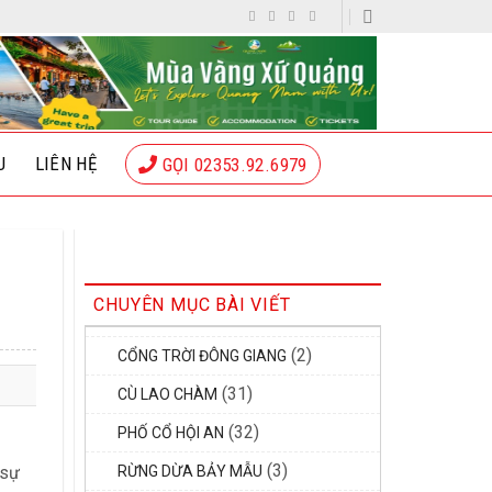
U
LIÊN HỆ
GỌI 02353.92.6979
CHUYÊN MỤC BÀI VIẾT
(2)
CỔNG TRỜI ĐÔNG GIANG
(31)
CÙ LAO CHÀM
(32)
PHỐ CỔ HỘI AN
(3)
 sự
RỪNG DỪA BẢY MẪU