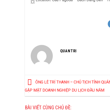
QUANTRI
ÔNG LÊ TRÍ THANH – CHỦ TỊCH TỈNH QU
GẶP MẶT DOANH NGHIỆP DU LỊCH ĐẦU NĂM
BÀI VIẾT CÙNG CHỦ ĐỀ: