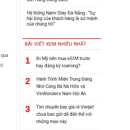
Hệ thống Nami Stay Đà Nẵng : “Sự
hài lòng của khách hàng là sứ mệnh
của chúng tôi”
BÀI VIẾT XEM NHIỀU NHẤT
 qua
Đi Mỹ nên mua eSIM trước
ó.
hay đăng ký roaming?
Hành Trình Miền Trung Đáng
Nhớ Cùng Bà Nà Hills và
VinWonders Nam Hội An
Tìm chuyến bay giá rẻ Vietjet
chưa bao giờ dễ đến thế với
những mẹo này