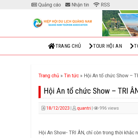
Skip
Quảng cáo
Nhận tin
RSS
to
content
TRANG CHỦ
TOUR HỘI AN
T
Trang chủ
»
Tin tức
»
Hội An tổ chức Show – T
Hội An tổ chức Show – TRI Â
18/12/2023
|
quantri
|
996 views
Hội An Show- TRI ÂN, chỉ còn trong thời khắc 