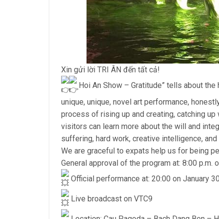
Xin gửi lời TRI ÂN đến tất cả!
Hoi An Show – Gratitude” tells about the h
unique, unique, novel art performance, honestl
process of rising up and creating, catching up
visitors can learn more about the will and integ
suffering, hard work, creative intelligence, a
We are graceful to expats help us for being per
General approval of the program at: 8:00 p.m. 
Official performance at: 20:00 on January 3
Live broadcast on VTC9
Location: Cau Pagoda – Bach Dang Ben – Ho