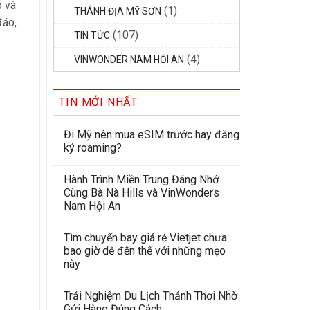
p và
(1)
THÁNH ĐỊA MỸ SƠN
đáo,
(107)
TIN TỨC
(4)
VINWONDER NAM HỘI AN
TIN MỚI NHẤT
Đi Mỹ nên mua eSIM trước hay đăng
ký roaming?
Hành Trình Miền Trung Đáng Nhớ
Cùng Bà Nà Hills và VinWonders
Nam Hội An
Tìm chuyến bay giá rẻ Vietjet chưa
bao giờ dễ đến thế với những mẹo
này
Trải Nghiệm Du Lịch Thảnh Thơi Nhờ
Gửi Hàng Đúng Cách