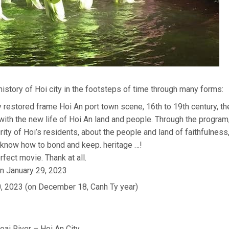
istory of Hoi city in the footsteps of time through many forms:
y restored frame Hoi An port town scene, 16th to 19th century, th
 with the new life of Hoi An land and people. Through the program
rity of Hoi’s residents, about the people and land of faithfulness
nd know how to bond and keep. heritage …!
fect movie. Thank at all.
on January 29, 2023
0, 2023 (on December 18, Canh Ty year)
ai River – Hoi An City