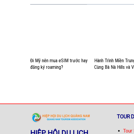
Đi Mỹ nên mua eSIM trước hay
Hành Trình Miền Tru
đăng ký roaming?
Cùng Bà Nà Hills và 
Nam Hội An
TOUR 
Tour
HIỆP HỘI DU LỊCH