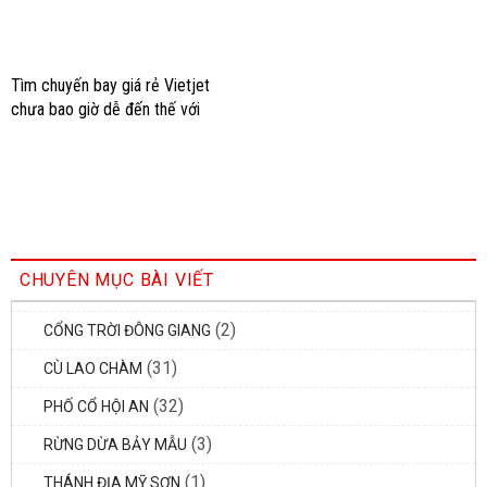
Tìm chuyến bay giá rẻ Vietjet
chưa bao giờ dễ đến thế với
những mẹo này
CHUYÊN MỤC BÀI VIẾT
(2)
CỔNG TRỜI ĐÔNG GIANG
(31)
CÙ LAO CHÀM
(32)
PHỐ CỔ HỘI AN
(3)
RỪNG DỪA BẢY MẪU
(1)
THÁNH ĐỊA MỸ SƠN