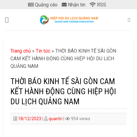
Skip
Quảng cáo
Nhận tin
RSS
to
content
Trang chủ
»
Tin tức
»
THỜI BÁO KINH TẾ SÀI GÒN
CAM KẾT HÀNH ĐỘNG CÙNG HIỆP HỘI DU LỊCH
QUẢNG NAM
THỜI BÁO KINH TẾ SÀI GÒN CAM
KẾT HÀNH ĐỘNG CÙNG HIỆP HỘI
DU LỊCH QUẢNG NAM
18/12/2023
|
quantri
|
954 views