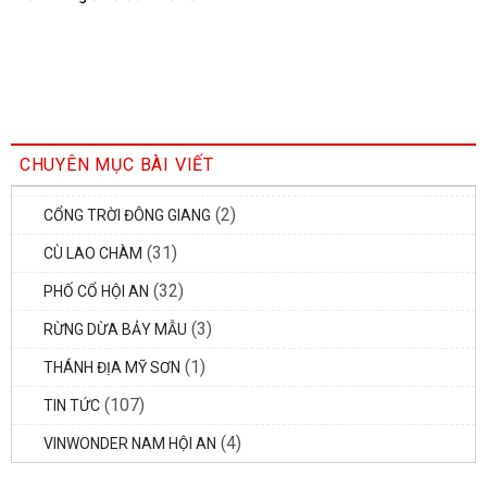
những mẹo này
CHUYÊN MỤC BÀI VIẾT
(2)
CỔNG TRỜI ĐÔNG GIANG
(31)
CÙ LAO CHÀM
(32)
PHỐ CỔ HỘI AN
(3)
RỪNG DỪA BẢY MẪU
(1)
THÁNH ĐỊA MỸ SƠN
(107)
TIN TỨC
(4)
VINWONDER NAM HỘI AN